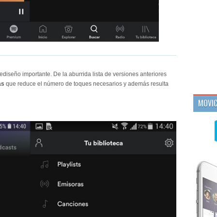
rediseño importante. De la aburrida lista de versiones anteriores
as
que reduce el número de toques necesarios y además resulta
MOVIC