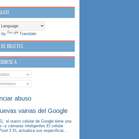
LATE
d by
Translate
 DE BILLETES
IBIRSE A
radas
entarios
nciar abuso
uevas vainas del Google
XL: el nuevo celular de Google tiene una
a –y cámaras inteligentes El celular
ixel 3 XL actualiza sus especificac...