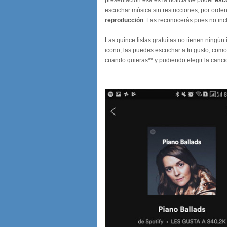
presentación esa es la noticia de poder
esc
escuchar música sin restricciones, por orden
reproducción
. Las reconocerás pues no inc
Las quince listas gratuitas no tienen ningún i
icono, las puedes escuchar a tu gusto, como
cuando quieras** y pudiendo elegir la canci