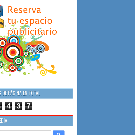
S DE PÁGINA EN TOTAL
8
4
3
7
EDIA