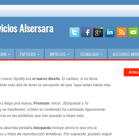
vicios Alsersara
»
»
»
»
CION
PAPELERIA
IMPRESOS
TECNOLOGIA
ACESORIOS MOVI
Artic
e nuevo Spotify era
el nuevo diseño
. El cambio, si no tiene
bido más allá de tener la sensación de que "aquí antes había más
o
y llega una nueva,
Premium
.
Inicio
,
Búsqueda
y
Tu
 y se mantienen, si bien su contenido ha cambiado ligeramente
ecía en las pestañas que han pasado a mejor vida.
la aburrida pestaña
búsqueda
incluye ahora lo que era la
itos y listas de reproducción temáticas. Por supuesto, puedes seguir