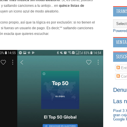
uchar más música sin modo aleatorio
. Sí, es cierto, puedes
 y saltando canciones a tu antojo... en
quince listas de
TRANS
luyen un icono azul de modo aleatorio.
cono propio, así que la lógica es por exclusión: si no tienen el
 si fueras un usuario de pago. Es decir,** saltando canciones
Powere
ón exacta que quieres escuchar.
VENTA
SUSCR
Ent
Com
Denu
Las n
Pixel 3 
gran cej
Google P