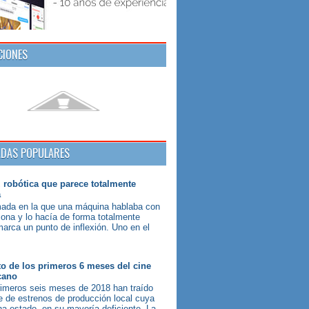
CIONES
DAS POPULARES
 robótica que parece totalmente
a
mada en la que una máquina hablaba con
ona y lo hacía de forma totalmente
marca un punto de inflexión. Uno en el
o de los primeros 6 meses del cine
cano
rimeros seis meses de 2018 han traído
e de estrenos de producción local cuya
ha estado, en su mayoría deficiente. La...