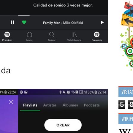
ada
VISTA
5
WIKIP