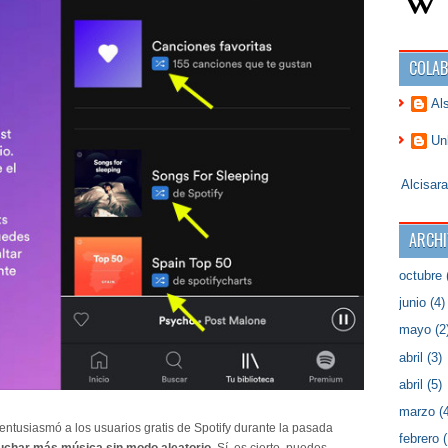
COLA
Al
Un
Alcisar
ARCHI
octubre
junio
(4)
mayo
(2
abril
(3)
abril
(5)
marzo
(4
entusiasmó a los usuarios gratis de Spotify durante la pasada
febrero
(