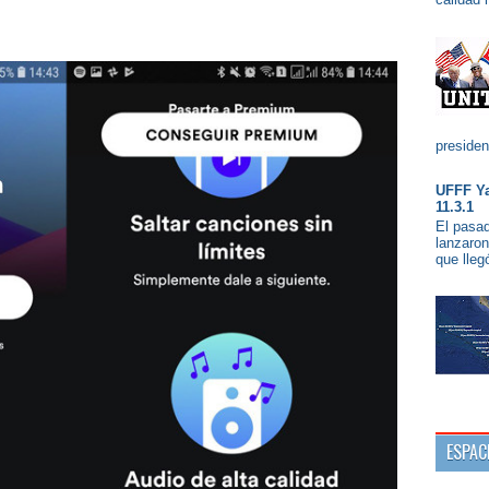
presiden
UFFF Ya
11.3.1
El pasad
lanzaron
que lleg
ESPAC