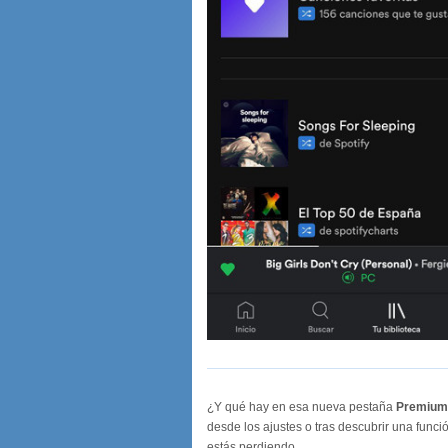
¿Y qué hay en esa nueva pestaña
Premium
desde los ajustes o tras descubrir una func
estás perdiendo.