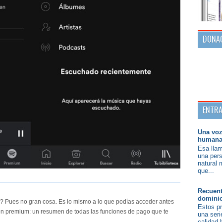
DONA
ENTRA
Una voz
human
Esa lla
una pers
natural 
que...
Recuent
domini
? Pues no gran cosa. Es lo mismo a lo que podías acceder antes
Estos p
ión premium: un resumen de todas las funciones de pago que te
una seri
calidad 