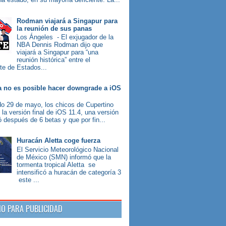
Rodman viajará a Singapur para
la reunión de sus panas
Los Ángeles - El exjugador de la
NBA Dennis Rodman dijo que
viajará a Singapur para “una
reunión histórica” entre el
te de Estados...
 no es posible hacer downgrade a iOS
o 29 de mayo, los chicos de Cupertino
 la versión final de iOS 11.4, una versión
ó después de 6 betas y que por fin...
Huracán Aletta coge fuerza
El Servicio Meteorológico Nacional
de México (SMN) informó que la
tormenta tropical Aletta se
intensificó a huracán de categoría 3
este ...
IO PARA PUBLICIDAD