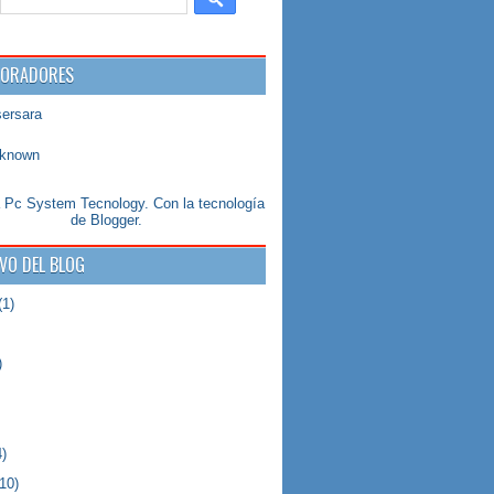
BORADORES
sersara
known
a Pc System Tecnology. Con la tecnología
de
Blogger
.
VO DEL BLOG
(1)
)
)
10)