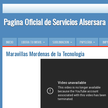
Pagina Oficial de Servicios Alsersara
»
»
»
INICIO
LIBERA TU MOVIL
SUBLIMACION
PAPELERIA
IMP
Maravillas Mordenas de la Tecnologia